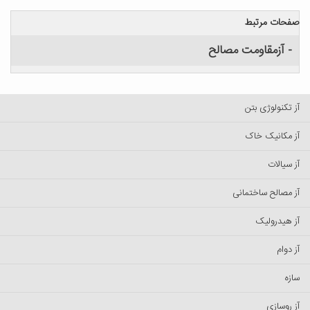
صفحات مرتبط
- آزمقاومت مصالح
آز تکنولوژی بتن
آز مکانیک خاک
آز سیالات
آز مصالح ساختمانی
آز هیدرولیک
آز دوام
سازه
آز روسازی