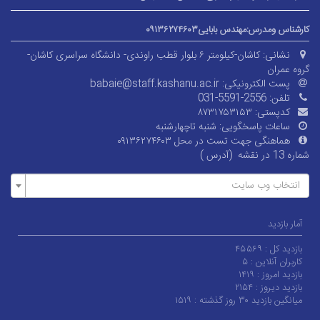
کارشناس ومدرس:مهندس بابایی۰۹۱۳۶۲۷۴۶۰۳
نشانی:
کاشان-کیلومتر ۶ بلوار قطب راوندی- دانشگاه سراسری کاشان-
گروه عمران
پست الکترونیکی:
babaie@staff.kashanu.ac.ir
تلفن:
031-5591-2556
کدپستی:
۸۷۳۱۷۵۳۱۵۳
ساعات پاسخگویی:
شنبه تاچهارشنبه
هماهنگی جهت تست در محل ۰۹۱۳۶۲۷۴۶۰۳
شماره 13 در نقشه (آدرس
)
انتخاب وب سایت
آمار بازدید
بازدید کل :
۴۵۵۶۹
کاربران آنلاین :
۵
بازدید امروز :
۱۴۱۹
بازدید دیروز :
۲۱۵۴
میانگین بازدید ۳۰ روز گذشته :
۱۵۱۹