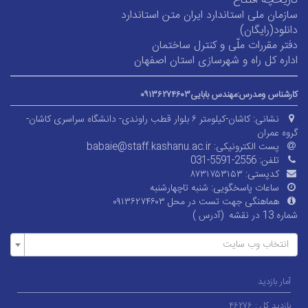
تاریخچه افتتاح
سازمان ملی استاندارد ایران متن استاندارد
دانلود(رایگان)
دفتر مقررات ملّی و کنترل ساختمان
اداره کل راه و شهرسازی استان اصفهان
کارشناس ومدرس:مهندس بابایی۰۹۱۳۶۲۷۴۶۰۳
نشانی:
کاشان-کیلومتر ۶ بلوار قطب راوندی- دانشگاه سراسری کاشان-
گروه عمران
پست الکترونیکی:
babaie@staff.kashanu.ac.ir
تلفن:
031-5591-2556
کدپستی:
۸۷۳۱۷۵۳۱۵۳
ساعات پاسخگویی:
شنبه تاچهارشنبه
هماهنگی جهت تست در محل ۰۹۱۳۶۲۷۴۶۰۳
شماره 13 در نقشه (آدرس
)
انتخاب وب سایت
آمار بازدید
بازدید کل :
۴۶۲۷۶